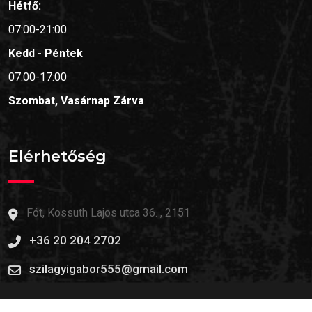
Hétfő:
07:00-21:00
Kedd - Péntek
07:00-17:00
Szombat, Vasárnap
Zárva
Elérhetőség
Fót, Kossuth Lajos utca 36. , 2151
+36 20 204 2702
szilagyigabor555@gmail.com