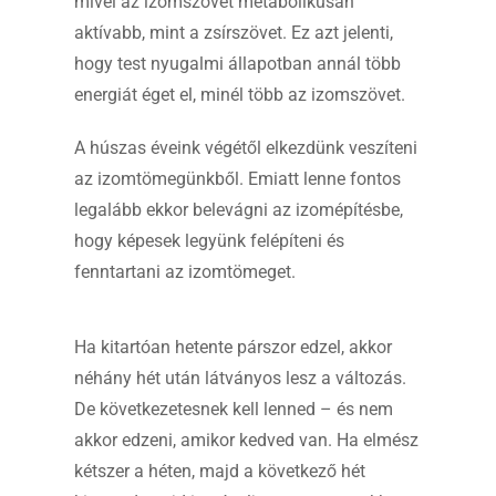
mivel az izomszövet metabolikusan
aktívabb, mint a zsírszövet. Ez azt jelenti,
hogy test nyugalmi állapotban annál több
energiát éget el, minél több az izomszövet.
A húszas éveink végétől elkezdünk veszíteni
az izomtömegünkből. Emiatt lenne fontos
legalább ekkor belevágni az izomépítésbe,
hogy képesek legyünk felépíteni és
fenntartani az izomtömeget.
Ha kitartóan hetente párszor edzel, akkor
néhány hét után látványos lesz a változás.
De következetesnek kell lenned – és nem
akkor edzeni, amikor kedved van. Ha elmész
kétszer a héten, majd a következő hét