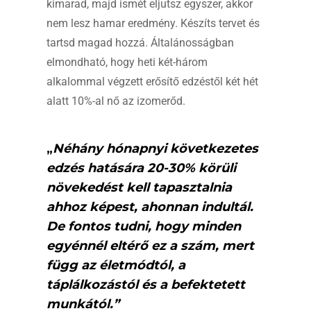
kimarad, majd ismét eljutsz egyszer, akkor
nem lesz hamar eredmény. Készíts tervet és
tartsd magad hozzá. Általánosságban
elmondható, hogy heti két-három
alkalommal végzett erősítő edzéstől két hét
alatt 10%-al nő az izomerőd.
„
Néhány hónapnyi következetes
edzés hatására 20-30% körüli
növekedést kell tapasztalnia
ahhoz képest, ahonnan indultál.
De fontos tudni, hogy minden
egyénnél eltérő ez a szám, mert
függ az életmódtól, a
táplálkozástól és a befektetett
munkától.”