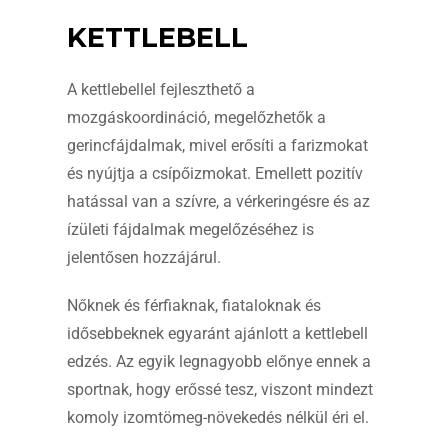
KETTLEBELL
A kettlebellel fejleszthető a
mozgáskoordináció, megelőzhetők a
gerincfájdalmak, mivel erősíti a farizmokat
és nyújtja a csípőizmokat. Emellett pozitív
hatással van a szívre, a vérkeringésre és az
ízületi fájdalmak megelőzéséhez is
jelentősen hozzájárul.
Nőknek és férfiaknak, fiataloknak és
idősebbeknek egyaránt ajánlott a kettlebell
edzés. Az egyik legnagyobb előnye ennek a
sportnak, hogy erőssé tesz, viszont mindezt
komoly izomtömeg-növekedés nélkül éri el.