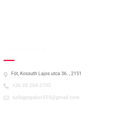
Kedd - Péntek
07:00-17:00
Szombat, Vasárnap
Zárva
Elérhetőség
Fót, Kossuth Lajos utca 36. , 2151
+36 20 204 2702
szilagyigabor555@gmail.com