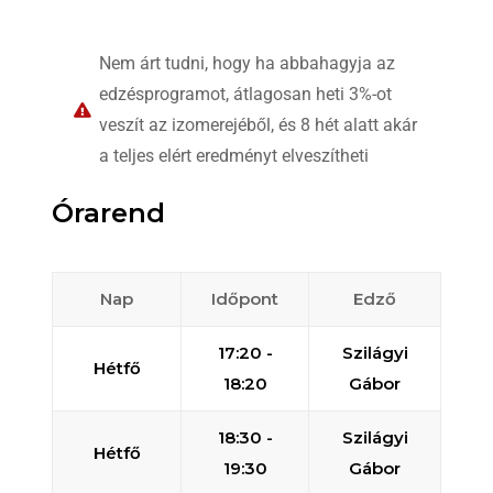
Nem árt tudni, hogy ha abbahagyja az
edzésprogramot, átlagosan heti 3%-ot
veszít az izomerejéből, és 8 hét alatt akár
a teljes elért eredményt elveszítheti
Órarend
Nap
Időpont
Edző
17:20 -
Szilágyi
Hétfő
18:20
Gábor
18:30 -
Szilágyi
Hétfő
19:30
Gábor