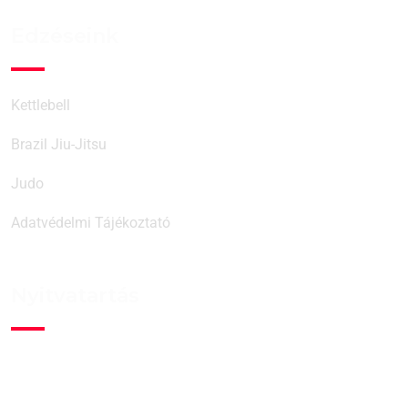
Edzéseink
Kettlebell
Brazil Jiu-Jitsu
Judo
Adatvédelmi Tájékoztató
Nyitvatartás
Hétfő:
07:00-21:00