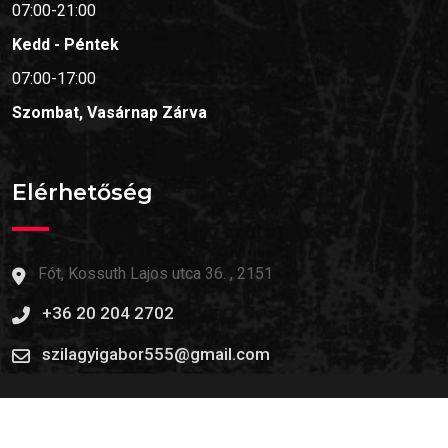
07:00-21:00
Kedd - Péntek
07:00-17:00
Szombat, Vasárnap
Zárva
Elérhetőség
Fót, Kossuth Lajos utca 36. , 2151
+36 20 204 2702
szilagyigabor555@gmail.com